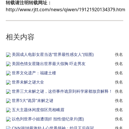
转载请注明转载网址：
http://www.rjtt.com/news/qiwen/19121920134379.htm
相关内容
美国成人电影女星当选“世界最性感女人”(组图)
佚名
美国色情女星隆出世界最大假胸 吓走男友
佚名
世界文化遗产：福建土楼
佚名
世界未解之谜大全
佚名
世界三大未解之谜，这些事件诡异到科学家都放弃解释！
佚名
世界5大“诡异”未解之谜
佚名
五大主题休闲度假区亮相峨眉
佚名
以色列世界小姐遭强奸 拍性侵纪录片(图)
佚名
CNN评08最激励人心世界领袖：约旦王后夺冠
佚名