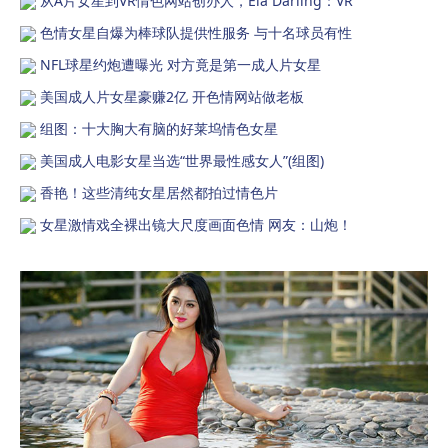
从A片女星到VR情色网站创办人，Ela Darling：VR
色情女星自爆为棒球队提供性服务 与十名球员有性
NFL球星约炮遭曝光 对方竟是第一成人片女星
美国成人片女星豪赚2亿 开色情网站做老板
组图：十大胸大有脑的好莱坞情色女星
美国成人电影女星当选“世界最性感女人”(组图)
香艳！这些清纯女星居然都拍过情色片
女星激情戏全裸出镜大尺度画面色情 网友：山炮！