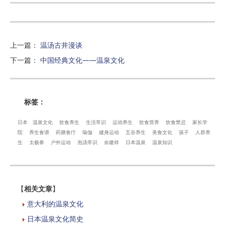
上一篇
：
温汤古井漫谈
下一篇
：
中国经典文化——温泉文化
标签：
日本
温泉文化
饮食养生
生活常识
运动养生
饮食营养
饮食禁忌
家长学
院
养生食谱
药膳食疗
瑜伽
健身运动
五谷养生
美食文化
孩子
人群养
生
太极拳
户外运动
泡汤常识
余建祥
日本温泉
温泉知识
【
相关文章
】
意大利的温泉文化
日本温泉文化简史