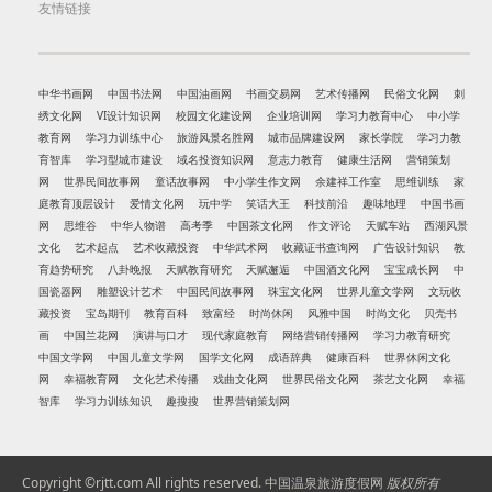
友情链接
中华书画网
中国书法网
中国油画网
书画交易网
艺术传播网
民俗文化网
刺
绣文化网
VI设计知识网
校园文化建设网
企业培训网
学习力教育中心
中小学
教育网
学习力训练中心
旅游风景名胜网
城市品牌建设网
家长学院
学习力教
育智库
学习型城市建设
域名投资知识网
意志力教育
健康生活网
营销策划
网
世界民间故事网
童话故事网
中小学生作文网
余建祥工作室
思维训练
家
庭教育顶层设计
爱情文化网
玩中学
笑话大王
科技前沿
趣味地理
中国书画
网
思维谷
中华人物谱
高考季
中国茶文化网
作文评论
天赋车站
西湖风景
文化
艺术起点
艺术收藏投资
中华武术网
收藏证书查询网
广告设计知识
教
育趋势研究
八卦晚报
天赋教育研究
天赋邂逅
中国酒文化网
宝宝成长网
中
国瓷器网
雕塑设计艺术
中国民间故事网
珠宝文化网
世界儿童文学网
文玩收
藏投资
宝岛期刊
教育百科
致富经
时尚休闲
风雅中国
时尚文化
贝壳书
画
中国兰花网
演讲与口才
现代家庭教育
网络营销传播网
学习力教育研究
中国文学网
中国儿童文学网
国学文化网
成语辞典
健康百科
世界休闲文化
网
幸福教育网
文化艺术传播
戏曲文化网
世界民俗文化网
茶艺文化网
幸福
智库
学习力训练知识
趣搜搜
世界营销策划网
Copyright ©rjtt.com All rights reserved.
中国温泉旅游度假网
版权所有