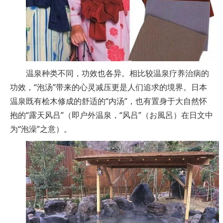
温泉种类不同，功效也各异。相比较温泉疗养治病的
功效，“泡汤”带来的心灵减压更是人们追求的境界。日本
温泉既有桧木修成的舒适的“内汤”，也有置身于大自然怀
抱的“露天风吕”（即户外温泉，“风吕”（お風呂）在日文中
为“泡澡”之意）。