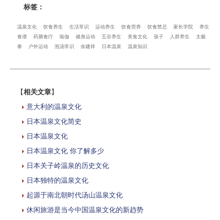
标签：
温泉文化
饮食养生
生活常识
运动养生
饮食营养
饮食禁忌
家长学院
养生
食谱
药膳食疗
瑜伽
健身运动
五谷养生
美食文化
孩子
人群养生
太极
拳
户外运动
泡汤常识
余建祥
日本温泉
温泉知识
【
相关文章
】
意大利的温泉文化
日本温泉文化简史
日本温泉文化​
日本温泉文化 你了解多少
日本关子岭温泉的历史文化
日本独特的温泉文化
起源于南北朝时代汤山温泉文化
休闲旅游是当今中国温泉文化的新趋势