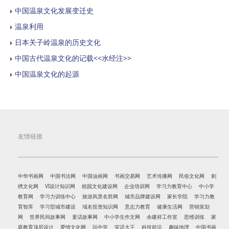
中国温泉文化发展变迁史
温泉利用
日本关子岭温泉的历史文化
中国古代温泉文化的记载<<水经注>>
中国温泉文化的起源
友情链接
中华书画网
中国书法网
中国油画网
书画交易网
艺术传播网
民俗文化网
刺
绣文化网
VI设计知识网
校园文化建设网
企业培训网
学习力教育中心
中小学
教育网
学习力训练中心
旅游风景名胜网
城市品牌建设网
家长学院
学习力教
育智库
学习型城市建设
域名投资知识网
意志力教育
健康生活网
营销策划
网
世界民间故事网
童话故事网
中小学生作文网
余建祥工作室
思维训练
家
庭教育顶层设计
爱情文化网
玩中学
笑话大王
科技前沿
趣味地理
中国书画