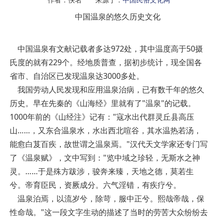
中国温泉的悠久历史文化
中国温泉有文献记载者多达972处，其中温度高于50摄
氏度的就有229个。经地质普查，据初步统计，现全国各
省市、自治区已发现温泉达3000多处。
我国劳动人民发现和应用温泉治病，已有数千年的悠久
历史。早在先秦的《山海经》里就有了"温泉"的记载。
1000年前的《山经注》记有："寇水出代群灵丘县高压
山……，又东合温泉水，水出西北喧谷，其水温热若汤，
能愈白芨百疾，故世谓之温泉焉。"汉代天文学家还专门写
了《温泉赋》，文中写到："览中域之珍轻，无斯水之神
灵。……于是殊方跋涉，骏奔来臻，天地之德，莫若生
兮。帝育臣民，资厥成分。六气淫错，有疾疗兮。
温泉泊焉，以流岁兮，除苛，服中正兮。熙哉帝哉，保
性命哉。"这一段文字生动的描述了当时的劳苦大众纷纷去