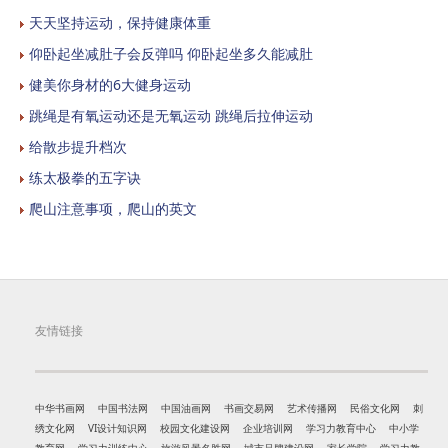
天天坚持运动，保持健康体重
仰卧起坐减肚子会反弹吗 仰卧起坐多久能减肚
健美你身材的6大健身运动
跳绳是有氧运动还是无氧运动 跳绳后拉伸运动
给散步提升档次
练太极拳的五字诀
爬山注意事项，爬山的英文
友情链接
中华书画网
中国书法网
中国油画网
书画交易网
艺术传播网
民俗文化网
刺
绣文化网
VI设计知识网
校园文化建设网
企业培训网
学习力教育中心
中小学
教育网
学习力训练中心
旅游风景名胜网
城市品牌建设网
家长学院
学习力教