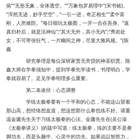
病”“无形无象，全体透空。”“万象包罗易理中”(宋书铭)。
“浑然无迹，妙手空空”，“一引一进，奇正相生”“柔中富
刚，人所难防。”每日细玩太极图，一开一合在吾身。“返
真归朴后，就是活神仙”;“其大无外，其小无内”;“秀岩处
女，不可带张狂气，一片幽间之神，尽显大雅风规。”(陈
鑫
研究拳理是每位深研家责无旁贷的神圣职责。陈
鑫大师在学拳须知中，提到学拳先学读书，书理明白，学
拳就容易了。足见学拳明理多么重要。
第二条途径：心态调整
学练太极拳要有一个平和的心态，不能这山望着
那山高，想经络想血道，想这想那什么拳也练不好。请重
温金庸先生关于习练太极拳的心法。金庸先生在(吴公澡
《太极拳讲义》)的跋中写道：练太极拳，练的主要不是拳
脚功夫，而是头脑中、心灵中的功夫。如果说以智胜力，