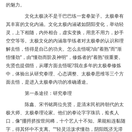
的魅力。
文化太极决不是干巴巴练一套拳架子。太极拳有
其丰富的文化内涵。文化太极内涵诸如阴阳变化，举动轻
灵，上下相随，内外相合，虚实变换，用意不用力，妙手
空空等等。太极文化的内涵靠学练者对太极拳的认识和理
解去悟，悟得是自己的功夫。怎么去悟呢?由“着熟”而“渐
悟懂劲”，由“懂劲而阶及神明”，修炼者的“着熟”很重要。
先贤也提倡悟，从哪方面去悟呢?我在多年的太极拳修炼
中，体验出从研究拳理、心态调整、太极拳思维等三个方
面去悟，是进入太极拳内功的准确通途。
第一条途径：研究拳理
陈鑫、宋书铭两位先贤，是清末民初跨朝代的太
极大师、太极拳理论家。他们的拳论字字珠玑，烩炙人
口，像“掤捋挤按世间稀，十个艺人十不知。果能粘连黏随
字，得其怀中不支离。”“轻灵活泼求懂劲，阴阳既济无滞