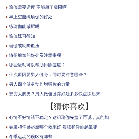
瑜伽需要适度 不能超了极限啊
早上空腹练瑜伽的好处
练瑜伽能减肥吗
瑜伽练习须知
瑜伽或助降血压
情侣瑜伽的好处及注意事项
哪些运动可以帮助排除痘痘？
什么原因要男人健身，同时要注意哪些？
男人四个健身动作增强你的力量
想变大胸男？男人做俯卧撑好处多多快点练起来
【猜你喜欢】
心情不好情绪不稳定？这组瑜伽先盘了再说，真的如
卷腹和仰卧起坐哪个效果好 卷腹和仰卧起坐哪
冬季运动的误区有哪些