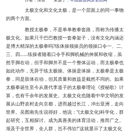
太极文化和文化太极，是一个层面上的同一事物
的两个方面。
教授太极拳，不是单单教拳套路，而称为传播太
极文化。如果只干巴巴教授一套拳架子，没有文化内涵还
是博大精深的太极拳吗?练体操领操员的领操口令一、二、
三、四……练操者随着口令手和脚机械的伸展和收缩，虽
然手脚在动，但手和脚并不是一个整体运动，而太极拳也
如此动作，无异于练太极操。体操是体操，太极拳是太极
拳，同是肢体在动，但其质量和效益是截然不同的。如果
太极拳诞生至今从唐代李道子的太极拳理论《授秘歌》计
算，也有千余年的发展史。太极文化也随着中华文明的发
展从山野农村走向京都，进而越过长江，冲出亚洲，走向
世界。吴图南先生说得好，他说：“(太极文化)科学化，群
起研究，互相探讨。成为真善美的体育活动，推而广之。
渐及于全世界，全人群，岂不伟欤!”这就显示了太极文化