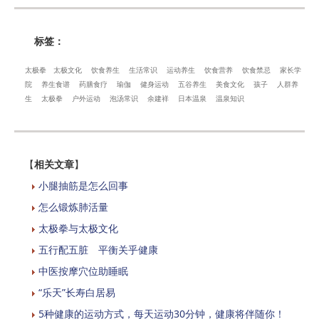
标签：
太极拳
太极文化
饮食养生
生活常识
运动养生
饮食营养
饮食禁忌
家长学
院
养生食谱
药膳食疗
瑜伽
健身运动
五谷养生
美食文化
孩子
人群养
生
太极拳
户外运动
泡汤常识
余建祥
日本温泉
温泉知识
【
相关文章
】
小腿抽筋是怎么回事
怎么锻炼肺活量
太极拳与太极文化
五行配五脏 平衡关乎健康
中医按摩穴位助睡眠
“乐天”长寿白居易
5种健康的运动方式，每天运动30分钟，健康将伴随你！