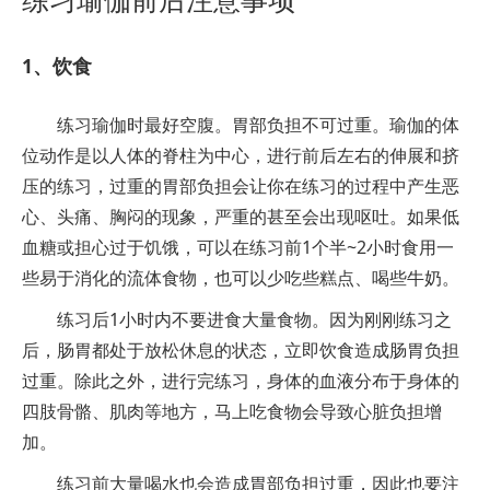
1、饮食
练习瑜伽时最好空腹。胃部负担不可过重。瑜伽的体
位动作是以人体的脊柱为中心，进行前后左右的伸展和挤
压的练习，过重的胃部负担会让你在练习的过程中产生恶
心、头痛、胸闷的现象，严重的甚至会出现呕吐。如果低
血糖或担心过于饥饿，可以在练习前1个半~2小时食用一
些易于消化的流体食物，也可以少吃些糕点、喝些牛奶。
练习后1小时内不要进食大量食物。因为刚刚练习之
后，肠胃都处于放松休息的状态，立即饮食造成肠胃负担
过重。除此之外，进行完练习，身体的血液分布于身体的
四肢骨骼、肌肉等地方，马上吃食物会导致心脏负担增
加。
练习前大量喝水也会造成胃部负担过重，因此也要注