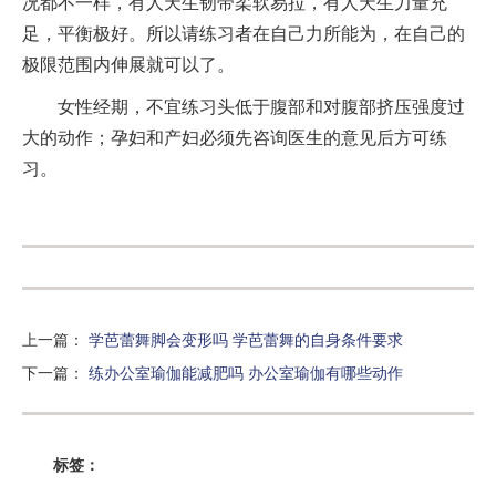
况都不一样，有人天生韧带柔软易拉，有人天生力量充
足，平衡极好。所以请练习者在自己力所能为，在自己的
极限范围内伸展就可以了。
女性经期，不宜练习头低于腹部和对腹部挤压强度过
大的动作；孕妇和产妇必须先咨询医生的意见后方可练
习。
上一篇
：
学芭蕾舞脚会变形吗 学芭蕾舞的自身条件要求
下一篇
：
练办公室瑜伽能减肥吗 办公室瑜伽有哪些动作
标签：