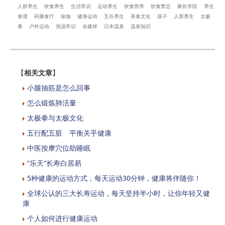
人群养生
饮食养生
生活常识
运动养生
饮食营养
饮食禁忌
家长学院
养生
食谱
药膳食疗
瑜伽
健身运动
五谷养生
美食文化
孩子
人群养生
太极
拳
户外运动
泡汤常识
余建祥
日本温泉
温泉知识
【
相关文章
】
小腿抽筋是怎么回事
怎么锻炼肺活量
太极拳与太极文化
五行配五脏 平衡关乎健康
中医按摩穴位助睡眠
“乐天”长寿白居易
5种健康的运动方式，每天运动30分钟，健康将伴随你！
全球公认的三大长寿运动，每天坚持半小时，让你年轻又健
康
个人如何进行健康运动