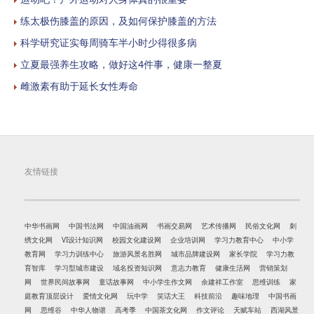
练太极伤膝盖的原因，及如何保护膝盖的方法
科学研究证实每周骑车半小时少得很多病
立夏最强养生攻略，做好这4件事，健康一整夏
雌激素有助于延长女性寿命
友情链接
中华书画网
中国书法网
中国油画网
书画交易网
艺术传播网
民俗文化网
刺
绣文化网
VI设计知识网
校园文化建设网
企业培训网
学习力教育中心
中小学
教育网
学习力训练中心
旅游风景名胜网
城市品牌建设网
家长学院
学习力教
育智库
学习型城市建设
域名投资知识网
意志力教育
健康生活网
营销策划
网
世界民间故事网
童话故事网
中小学生作文网
余建祥工作室
思维训练
家
庭教育顶层设计
爱情文化网
玩中学
笑话大王
科技前沿
趣味地理
中国书画
网
思维谷
中华人物谱
高考季
中国茶文化网
作文评论
天赋车站
西湖风景