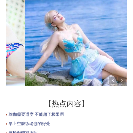
【热点内容】
瑜伽需要适度 不能超了极限啊
早上空腹练瑜伽的好处
练瑜伽能减肥吗