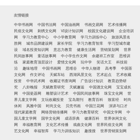
友情链接
中华书画网
中国书法网
中国油画网
书画交易网
艺术传播网
民俗文化网
刺绣文化网
VI设计知识网
校园文化建设网
企业培训
网
学习力教育中心
中小学教育网
学习力训练中心
旅游风景名
胜网
城市品牌建设网
家长学院
学习力教育智库
学习型城市建
设
域名投资知识网
意志力教育
健康生活网
营销策划网
世界
民间故事网
童话故事网
中小学生作文网
余建祥工作室
思维训
练
家庭教育顶层设计
爱情文化网
玩中学
笑话大王
科技前
沿
趣味地理
中国书画网
思维谷
中华人物谱
高考季
中国茶
文化网
作文评论
天赋车站
西湖风景文化
艺术起点
艺术收藏
投资
中华武术网
收藏证书查询网
广告设计知识
教育趋势研
究
八卦晚报
天赋教育研究
天赋邂逅
中国酒文化网
宝宝成长
网
中国瓷器网
雕塑设计艺术
中国民间故事网
珠宝文化网
世
界儿童文学网
文玩收藏投资
宝岛期刊
教育百科
致富经
时尚
休闲
风雅中国
时尚文化
贝壳书画
中国兰花网
演讲与口才
现代家庭教育
网络营销传播网
学习力教育研究
中国文学网
中
国儿童文学网
国学文化网
成语辞典
健康百科
世界休闲文化
网
幸福教育网
文化艺术传播
戏曲文化网
世界民俗文化网
茶
艺文化网
幸福智库
学习力训练知识
趣搜搜
世界营销策划网