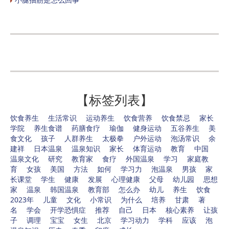
【标签列表】
饮食养生
生活常识
运动养生
饮食营养
饮食禁忌
家长
学院
养生食谱
药膳食疗
瑜伽
健身运动
五谷养生
美
食文化
孩子
人群养生
太极拳
户外运动
泡汤常识
余
建祥
日本温泉
温泉知识
家长
体育运动
教育
中国
温泉文化
研究
教育家
食疗
外国温泉
学习
家庭教
育
女孩
美国
方法
如何
学习力
泡温泉
男孩
家
长课堂
学生
健康
发展
心理健康
父母
幼儿园
思想
家
温泉
韩国温泉
教育部
怎么办
幼儿
养生
饮食
2023年
儿童
文化
小常识
为什么
培养
甘肃
著
名
学会
开学恐惧症
推荐
自己
日本
核心素养
让孩
子
调理
宝宝
女生
北京
学习动力
学科
应该
泡