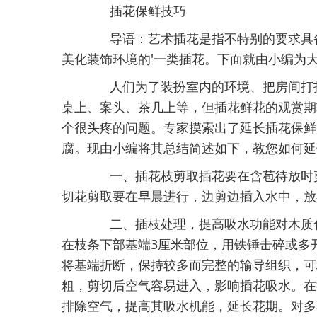
插花保鲜技巧
导语：艺术插花是指不特别的要求具备
美化装饰环境的'一类插花。下面就由小编为
人们为了装扮室内的环境、把房间打扮
桌上、案头、茶几上等，但插花鲜花的观赏期
个很头疼的问题。专家摸索出了延长插花保鲜
腐。现由小编将其总结简述如下，教您如何延
一、插花枝剪取插花要在含苞待放时剪
切花剪取要在早晨进行，边剪边插入水中，放
二、插枝处理，提高吸水功能对木质化
在枝条下部基端3厘米部位，用铁锤击碎或多
将基端折断，保持较多而完整的输导组织，可
粗，剪切后空气容易进入，影响插花吸水。在
排除空气，提高其吸水机能，延长花期。对多