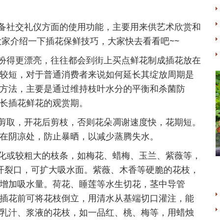
社交礼仪方面的使用功能，主要用来供艺术欣赏和
大家介绍一下插花保鲜技巧，大家快去看看吧~~
得更漂亮，往往都会到街上买点鲜花制成插花放在
较短，对于普通消费者来说如何延长其绽放周期是
方法，主要是通过维持枝叶水分的平衡和杀菌防
长插花鲜花的观赏期。
取，开花后剪枝，否则花朵凋谢速度快，花期短。
在阴凉处，防止暴晒，以减少蒸腾失水。
或较粗大的枝条，如梅花、蜡梅、玉兰、紫薇等，
开裂口，可扩大吸水面。紫薇、木香等硬脆的花枝，
增加吸水量。荷花、睡莲等水生切花，茎中导管
插花前可将花枝倒立，用清水从基端切口灌注，能
乳汁、浆液的花枝，如一品红、桃、梅等，用蜡烛