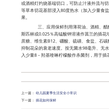
或酒精灯灼烧基端切口，可防止汁液外流与切
等草本切花基部浸入80度热水（加入少量食
果。
三、应用保鲜剂用薄荷油、酒精、醋酸、
斯匹林或0.025％高锰酸钾溶液作菖兰的插
蔗糖、维生素B12、硼酸、硫磺、食盐、石
抑制花朵的衰老速度。按无菌水98毫升、无
入少量8－羟基喹啉柠檬酸作杀菌剂，用于插花
上一篇
：
幼儿园夏季生活安全小常识
下一篇
：
插花如何保鲜