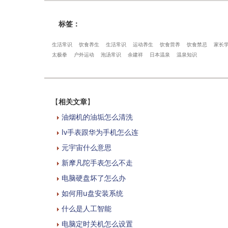
标签：
生活常识
饮食养生
生活常识
运动养生
饮食营养
饮食禁忌
家长
太极拳
户外运动
泡汤常识
余建祥
日本温泉
温泉知识
【
相关文章
】
油烟机的油垢怎么清洗
lv手表跟华为手机怎么连
元宇宙什么意思
新摩凡陀手表怎么不走
电脑硬盘坏了怎么办
如何用u盘安装系统
什么是人工智能
电脑定时关机怎么设置